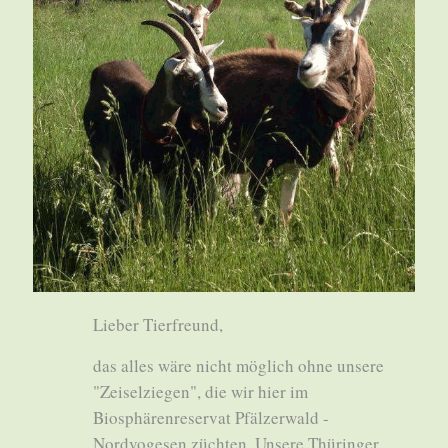
Lieber Tierfreund,
das alles wäre nicht möglich ohne unsere
"Zeiselziegen", die wir hier im
Biosphärenreservat Pfälzerwald -
Nordvogesen züchten. Unsere Thüringer